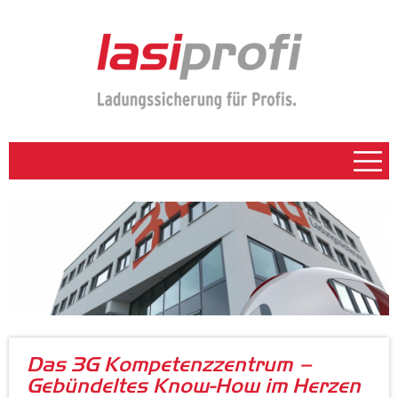
Onlineshop
Kompetenzzentrum
LasiPortal
Tagungs- und Eventzentrum
Ladungssicherungs ABC
Das 3G Kompetenzzentrum –
Kontakt
Gebündeltes Know-How im Herzen